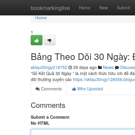
Home
bookmarkinglive
Home
New
Submit
Home
1
Bảng Theo Dõi 30 Ngày: 
sktqu30ngy218752
29 days ago
News
Discuss
“Sổ Kết Quả 30 Ngày ” là một cách thức hữu ích để đán
dõi thường xuyên các
https://sktqu30ngy128058.blogu
Comments
Who Upvoted
Comments
Submit a Comment
No HTML