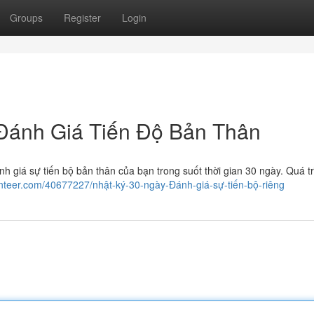
Groups
Register
Login
Đánh Giá Tiến Độ Bản Thân
h giá sự tiến bộ bản thân của bạn trong suốt thời gian 30 ngày. Quá t
nteer.com/40677227/nhật-ký-30-ngày-Đánh-giá-sự-tiến-bộ-riêng