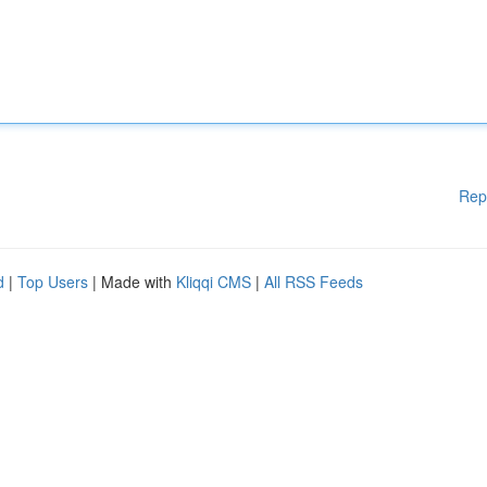
Rep
d
|
Top Users
| Made with
Kliqqi CMS
|
All RSS Feeds