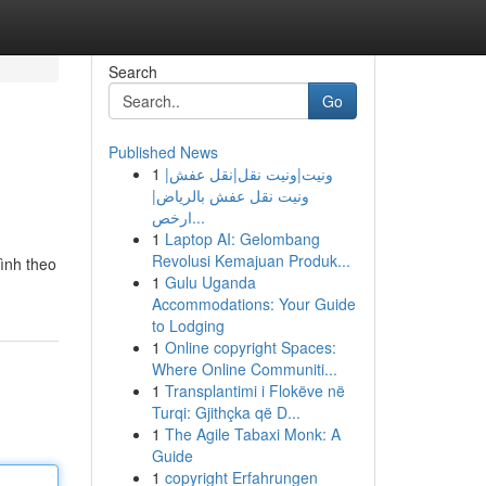
Search
Go
Published News
1
ونيت|ونيت نقل|نقل عفش|
ونيت نقل عفش بالرياض|
ارخص...
1
Laptop AI: Gelombang
Revolusi Kemajuan Produk...
rình theo
1
Gulu Uganda
Accommodations: Your Guide
to Lodging
1
Online copyright Spaces:
Where Online Communiti...
1
Transplantimi i Flokëve në
Turqi: Gjithçka që D...
1
The Agile Tabaxi Monk: A
Guide
1
copyright Erfahrungen