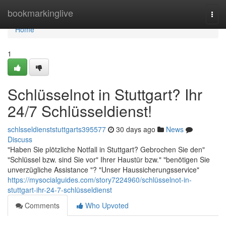
Home
bookmarkinglive
Togg
navi
Home
1
Schlüsselnot in Stuttgart? Ihr
24/7 Schlüsseldienst!
schlsseldienststuttgarts395577
30 days ago
News
Discuss
"Haben Sie plötzliche Notfall in Stuttgart? Gebrochen Sie den"
"Schlüssel bzw. sind Sie vor" Ihrer Haustür bzw." "benötigen Sie
unverzügliche Assistance "? "Unser Haussicherungsservice"
https://mysocialguides.com/story7224960/schlüsselnot-in-
stuttgart-ihr-24-7-schlüsseldienst
Comments
Who Upvoted