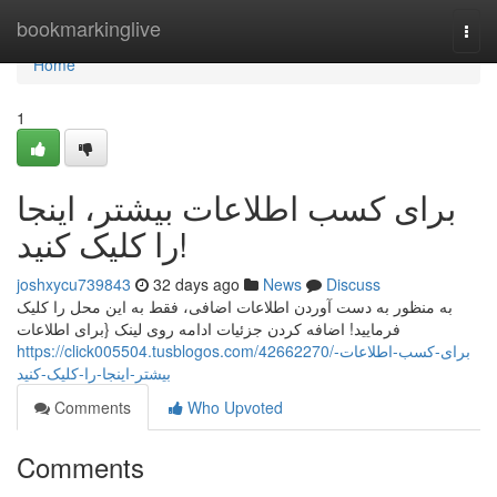
Home
bookmarkinglive
Togg
navi
Home
1
برای کسب اطلاعات بیشتر، اینجا
را کلیک کنید!
joshxycu739843
32 days ago
News
Discuss
به منظور به دست آوردن اطلاعات اضافی، فقط به این محل را کلیک
فرمایید! اضافه کردن جزئیات ادامه روی لینک {برای اطلاعات
https://click005504.tusblogos.com/42662270/برای-کسب-اطلاعات-
بیشتر-اینجا-را-کلیک-کنید
Comments
Who Upvoted
Comments