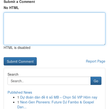
Submit a Comment
No HTML
HTML is disabled
Report Page
Search
Go
Published News
1
Dự đoán dàn đề 6 số MB – Chọn Số VIP Hôm nay
1
Next-Gen Pioneers: Future DJ Fambo & Gospel
Dan...