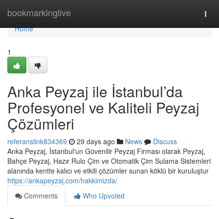
Home
bookmarkinglive
Togg
navi
Home
1
Anka Peyzaj ile İstanbul’da
Profesyonel ve Kaliteli Peyzaj
Çözümleri
referanslink834369
29 days ago
News
Discuss
Anka Peyzaj, İstanbul'un Güvenilir Peyzaj Firması olarak Peyzaj,
Bahçe Peyzaj, Hazır Rulo Çim ve Otomatik Çim Sulama Sistemleri
alanında kentte kalıcı ve etkili çözümler sunan köklü bir kuruluştur
https://ankapeyzaj.com/hakkimizda/
Comments
Who Upvoted