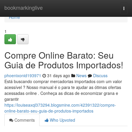
Home
bookmarkinglive
Togg
navi
Home
1
Compre Online Barato: Seu
Guia de Produtos Importados!
phoenixonid193971
31 days ago
News
Discuss
Está buscando comprar mercadorias importados com um valor
acessível ? Nosso manual é o para te ajudar as ótimas ofertas
acessadas online . Conheça as dicas de economizar grana e
garantir
https://louiseaxql373294.blogsmine.com/42391322/compre-
online-barato-seu-guia-de-produtos-importados
Comments
Who Upvoted