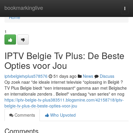
Home
bookmarkinglive
Togg
navi
Home
1
IPTV Belgie Tv Plus: De Beste
Opties voor Jou
iptvbelgietvplus578576
51 days ago
News
Discuss
Op zoek naar "de ideale internet televisie "oplossing in België ?
TV Plus Belgie biedt "een interessant" gamma aan met Belgische
en internationale zenders . Beleef" vandaag "van series" en nog
https://iptv-belgie-tv-plus383511.blogsmine.com/42158718/iptv-
belgie-tv-plus-de-beste-opties-voor-jou
Comments
Who Upvoted
Comments