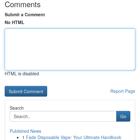
Comments
Submit a Comment
No HTML
HTML is disabled
Report Page
Search
Go
Published News
1
Fade Disposable Vape: Your Ultimate Handbook