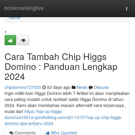
Home
bookmarkinglive
Togg
navi
Home
1
Cara Tambah Chip Higgs
Domino : Panduan Lengkap
2024
chipdomino727535
53 days ago
News
Discuss
Ingin miliki koin Higgs Domino lebih ? Artikel ini akan menjelaskan
cara paling mudah untuk tambah saldo Higgs Domino di tahun
2024. Kami akan membahas macam alternatif cara terpercaya ,
mulai dari
https://top-up-higgs-
domino410014.spintheblog.com/42113157/top-up-chip-higgs-
domino-tips-terbaru-2024
Comments
Who Upvoted