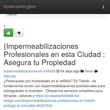
Home
bookmarkinglive
Togg
navi
Home
1
{Impermeabilizaciones
Profesionales en esta Ciudad :
Asegura tu Propiedad
impermeabilizaciones-en-434925
54 days ago
News
Discuss
¿Preocupado por humedades en tu edificio? En Toledo , es
fundamental contar con impermeabilizaciones profesionales para
salvaguardar tu inversión . Ofrecemos servicios completos para
terrazas , sótanos y
https://jonasakqx520488.full-
design.com/impermeabilizaciones-profesionales-en-toledo-
protege-tu-inmueble-84207304