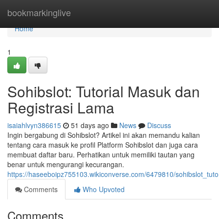
Home
bookmarkinglive
Home
1
Sohibslot: Tutorial Masuk dan
Registrasi Lama
isaiahlvyn386615
51 days ago
News
Discuss
Ingin bergabung di Sohibslot? Artikel ini akan memandu kalian
tentang cara masuk ke profil Platform Sohibslot dan juga cara
membuat daftar baru. Perhatikan untuk memiliki tautan yang
benar untuk mengurangi kecurangan.
https://haseeboipz755103.wikiconverse.com/6479810/sohibslot_tut
Comments
Who Upvoted
Comments