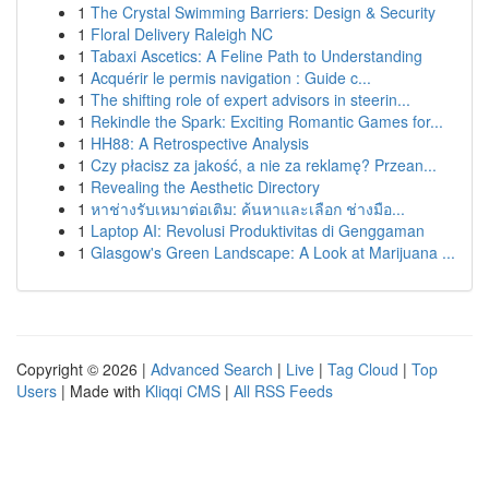
1
The Crystal Swimming Barriers: Design & Security
1
Floral Delivery Raleigh NC
1
Tabaxi Ascetics: A Feline Path to Understanding
1
Acquérir le permis navigation : Guide c...
1
The shifting role of expert advisors in steerin...
1
Rekindle the Spark: Exciting Romantic Games for...
1
HH88: A Retrospective Analysis
1
Czy płacisz za jakość, a nie za reklamę? Przean...
1
Revealing the Aesthetic Directory
1
หาช่างรับเหมาต่อเติม: ค้นหาและเลือก ช่างมือ...
1
Laptop AI: Revolusi Produktivitas di Genggaman
1
Glasgow's Green Landscape: A Look at Marijuana ...
Copyright © 2026 |
Advanced Search
|
Live
|
Tag Cloud
|
Top
Users
| Made with
Kliqqi CMS
|
All RSS Feeds