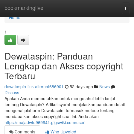
Home
bookmarkinglive
Togg
navi
Home
1
Dewataspin: Panduan
Lengkap dan Akses copyright
Terbaru
dewataspin-link-alternat686901
52 days ago
News
Discuss
Apakah Anda membutuhkan untuk mengetahui lebih lanjut
tentang Dewataspin? Artikel syarat menjelaskan panduan detail
mengenai platform Dewataspin, termasuk metode tentang
mendapatkan akses copyright saat ini. Anda akan
https://majadwfu969641.gigswiki.com/user
Comments
Who Upvoted