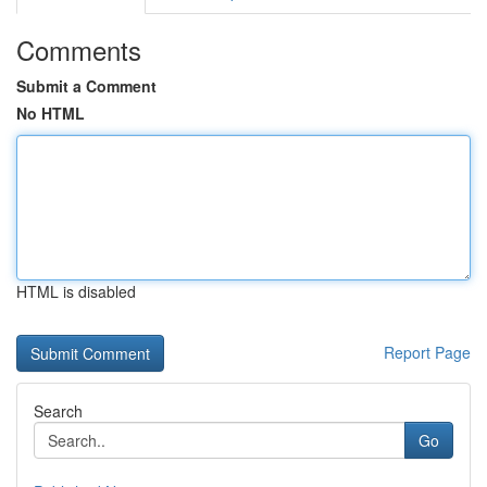
Comments
Submit a Comment
No HTML
HTML is disabled
Report Page
Search
Go