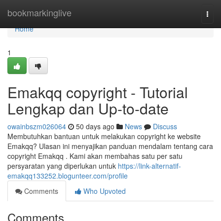
Home
bookmarkinglive
Togg
navi
Home
1
Emakqq copyright - Tutorial
Lengkap dan Up-to-date
owainbszm026064
50 days ago
News
Discuss
Membutuhkan bantuan untuk melakukan copyright ke website
Emakqq? Ulasan ini menyajikan panduan mendalam tentang cara
copyright Emakqq . Kami akan membahas satu per satu
persyaratan yang diperlukan untuk
https://link-alternatif-
emakqq133252.blogunteer.com/profile
Comments
Who Upvoted
Comments