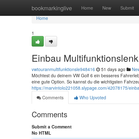
Home
bookmarkinglive
Home
New
Submit
Home
1
Einbau Multifunktionslen
vwtouranmultifunktionsle948416
51 days ago
Ne
Möchtest du deinem VW Golf 6 ein besseres Fahrerlebn
eine gute Option. So kannst du die wichtigsten Fahrz
https://marvintolo221058.slypage.com/42078175/einbau
Comments
Who Upvoted
Comments
Submit a Comment
No HTML