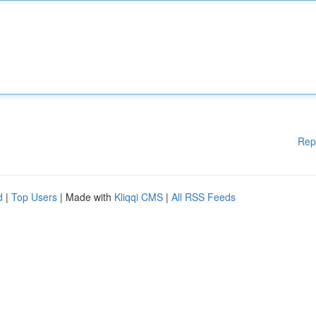
Rep
d
|
Top Users
| Made with
Kliqqi CMS
|
All RSS Feeds