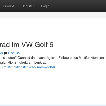
Groups
Register
Login
krad im VW Golf 6
ws
Discuss
is bieten? Dann ist das nachträgliche Einbau eines Multifunktionslenk
eugfunktionen direkt am Lenkrad
-multifunktionslenkrad-im-vw-golf-6