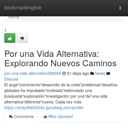
Home
bookmarkinglive
Togg
navi
Home
1
Por una Vida Alternativa:
Explorando Nuevos Caminos
por-una-vida-alternativa388396
51 days ago
News
Discuss
El auge"crecimiento"desarrollo de la crisis"problemas"desafíos
globales ha impulsado"motivado"estimulado una
búsqueda"exploración"investigación por una"de"una vida
alternativa"diferente"nueva. Cada vez más
https://violacfik825542.gynoblog.com/profile
Comments
Who Upvoted