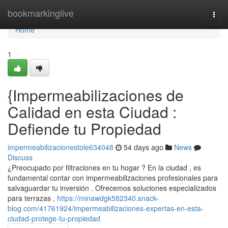
Home
bookmarkinglive
Togg
navi
Home
1
{Impermeabilizaciones de
Calidad en esta Ciudad :
Defiende tu Propiedad
impermeabilizacionestole634048
54 days ago
News
Discuss
¿Preocupado por filtraciones en tu hogar ? En la ciudad , es
fundamental contar con impermeabilizaciones profesionales para
salvaguardar tu inversión . Ofrecemos soluciones especializados
para terrazas ,
https://minawdgk582340.snack-
blog.com/41761924/impermeabilizaciones-expertas-en-esta-
ciudad-protege-tu-propiedad