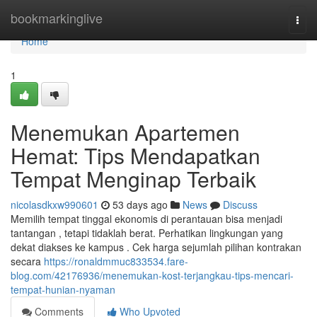
Home
bookmarkinglive
Togg
navi
Home
1
Menemukan Apartemen
Hemat: Tips Mendapatkan
Tempat Menginap Terbaik
nicolasdkxw990601
53 days ago
News
Discuss
Memilih tempat tinggal ekonomis di perantauan bisa menjadi
tantangan , tetapi tidaklah berat. Perhatikan lingkungan yang
dekat diakses ke kampus . Cek harga sejumlah pilihan kontrakan
secara
https://ronaldmmuc833534.fare-
blog.com/42176936/menemukan-kost-terjangkau-tips-mencari-
tempat-hunian-nyaman
Comments
Who Upvoted