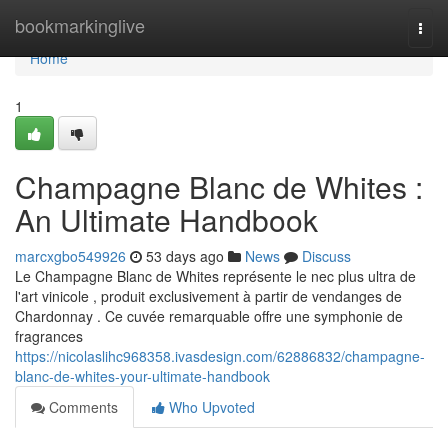
Home
bookmarkinglive
Togg
navi
Home
1
Champagne Blanc de Whites :
An Ultimate Handbook
marcxgbo549926
53 days ago
News
Discuss
Le Champagne Blanc de Whites représente le nec plus ultra de
l'art vinicole , produit exclusivement à partir de vendanges de
Chardonnay . Ce cuvée remarquable offre une symphonie de
fragrances
https://nicolaslihc968358.ivasdesign.com/62886832/champagne-
blanc-de-whites-your-ultimate-handbook
Comments
Who Upvoted