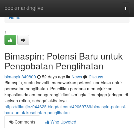
Home
bookmarkinglive
Togg
navi
Home
1
Bimaspin: Potensi Baru untuk
Pengobatan Penglihatan
bimaspin349800
52 days ago
News
Discuss
Bimaspin, suatu inovatif, menawarkan potensi luar biasa untuk
perawatan penglihatan. Penelitian perdana menunjukkan
kapasitas dalam mengurangi iritasi seringkali menjaga jaringan di
lapisan retina, sebagai akibatnya
https://lilianjfoz944625.blogdal.com/42069789/bimaspin-potensi-
baru-untuk-kesehatan-penglihatan
Comments
Who Upvoted