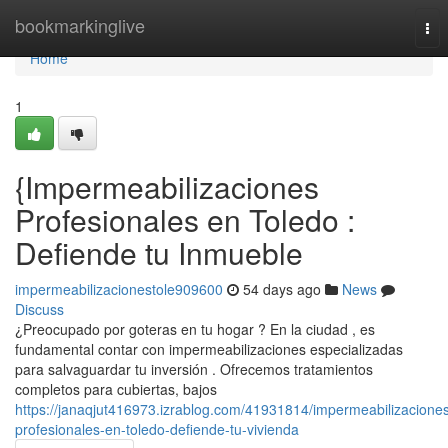
Home
bookmarkinglive
Tog
nav
Home
1
{Impermeabilizaciones
Profesionales en Toledo :
Defiende tu Inmueble
impermeabilizacionestole909600
54 days ago
News
Discuss
¿Preocupado por goteras en tu hogar ? En la ciudad , es
fundamental contar con impermeabilizaciones especializadas
para salvaguardar tu inversión . Ofrecemos tratamientos
completos para cubiertas, bajos
https://janaqjut416973.izrablog.com/41931814/impermeabilizacione
profesionales-en-toledo-defiende-tu-vivienda