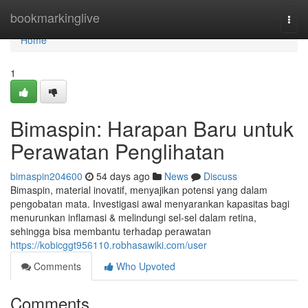
Home
bookmarkinglive
Togg
navi
Home
1
Bimaspin: Harapan Baru untuk
Perawatan Penglihatan
bimaspin204600
54 days ago
News
Discuss
Bimaspin, material inovatif, menyajikan potensi yang dalam
pengobatan mata. Investigasi awal menyarankan kapasitas bagi
menurunkan inflamasi & melindungi sel-sel dalam retina,
sehingga bisa membantu terhadap perawatan
https://kobicggt956110.robhasawiki.com/user
Comments
Who Upvoted
Comments