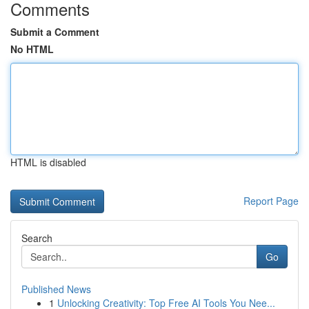
Comments
Submit a Comment
No HTML
HTML is disabled
Report Page
Search
Go
Published News
1
Unlocking Creativity: Top Free AI Tools You Nee...