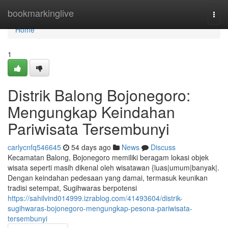
Home
bookmarkinglive
Togg
navi
Home
1
Distrik Balong Bojonegoro:
Mengungkap Keindahan
Pariwisata Tersembunyi
carlycnfq546645
54 days ago
News
Discuss
Kecamatan Balong, Bojonegoro memiliki beragam lokasi objek
wisata seperti masih dikenal oleh wisatawan {luas|umum|banyak|.
Dengan keindahan pedesaan yang damai, termasuk keunikan
tradisi setempat, Sugihwaras berpotensi
https://sahilvind014999.izrablog.com/41493604/distrik-
sugihwaras-bojonegoro-mengungkap-pesona-pariwisata-
tersembunyi