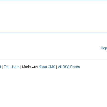
Rep
d
|
Top Users
| Made with
Kliqqi CMS
|
All RSS Feeds