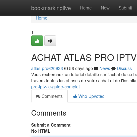
Home
bookmarkinglive
Home
New
Submit
Home
1
ACHAT ATLAS PRO IPTV :
atlas-pro620923
56 days ago
News
Discuss
Vous recherchez un tutoriel détaillé sur l'achat de c
travers toutes les phases de votre achat et de l'installa
pro-iptv-le-guide-complet
Comments
Who Upvoted
Comments
Submit a Comment
No HTML