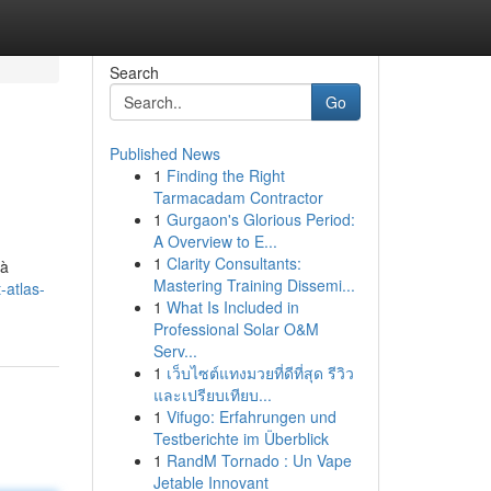
Search
Go
Published News
1
Finding the Right
Tarmacadam Contractor
1
Gurgaon's Glorious Period:
A Overview to E...
1
Clarity Consultants:
 à
Mastering Training Dissemi...
-atlas-
1
What Is Included in
Professional Solar O&M
Serv...
1
เว็บไซต์แทงมวยที่ดีที่สุด รีวิว
และเปรียบเทียบ...
1
Vifugo: Erfahrungen und
Testberichte im Überblick
1
RandM Tornado : Un Vape
Jetable Innovant