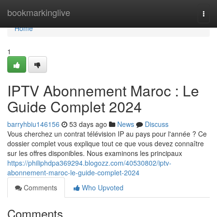
Home
bookmarkinglive
Togg
navi
Home
1
IPTV Abonnement Maroc : Le
Guide Complet 2024
barryhbiu146156
53 days ago
News
Discuss
Vous cherchez un contrat télévision IP au pays pour l'année ? Ce
dossier complet vous explique tout ce que vous devez connaître
sur les offres disponibles. Nous examinons les principaux
https://philiphdpa369294.blogozz.com/40530802/iptv-
abonnement-maroc-le-guide-complet-2024
Comments
Who Upvoted
Comments