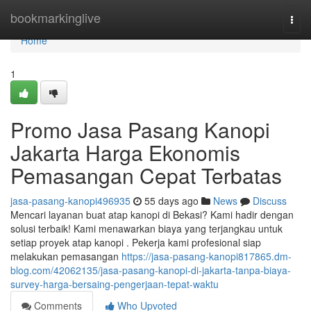
Home
bookmarkinglive
Togg
navi
Home
1
Promo Jasa Pasang Kanopi
Jakarta Harga Ekonomis
Pemasangan Cepat Terbatas
jasa-pasang-kanopi496935
55 days ago
News
Discuss
Mencari layanan buat atap kanopi di Bekasi? Kami hadir dengan
solusi terbaik! Kami menawarkan biaya yang terjangkau untuk
setiap proyek atap kanopi . Pekerja kami profesional siap
melakukan pemasangan
https://jasa-pasang-kanopi817865.dm-
blog.com/42062135/jasa-pasang-kanopi-di-jakarta-tanpa-biaya-
survey-harga-bersaing-pengerjaan-tepat-waktu
Comments
Who Upvoted