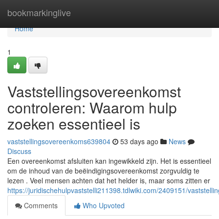
Home
bookmarkinglive
Home
1
Vaststellingsovereenkomst
controleren: Waarom hulp
zoeken essentieel is
vaststellingsovereenkoms639804
53 days ago
News
Discuss
Een overeenkomst afsluiten kan ingewikkeld zijn. Het is essentieel
om de inhoud van de beëindigingsovereenkomst zorgvuldig te
lezen . Veel mensen achten dat het helder is, maar soms zitten er
https://juridischehulpvaststelli211398.tdlwiki.com/2409151/vastst
Comments
Who Upvoted