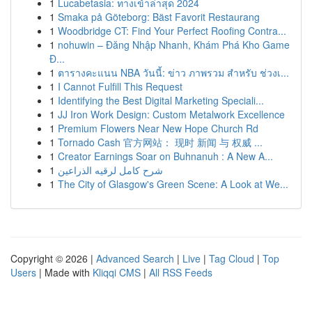
1
Lucabetasia: ทางเข้าล่าสุด 2024
1
Smaka på Göteborg: Bäst Favorit Restaurang
1
Woodbridge CT: Find Your Perfect Roofing Contra...
1
nohuwin – Đăng Nhập Nhanh, Khám Phá Kho Game
Đ...
1
ตารางคะแนน NBA วันนี้: ข่าว ภาพรวม สำหรับ ช่วงเ...
1
I Cannot Fulfill This Request
1
Identifying the Best Digital Marketing Speciali...
1
JJ Iron Work Design: Custom Metalwork Excellence
1
Premium Flowers Near New Hope Church Rd
1
Tornado Cash 官方网站： 现时 新闻 与 权威 ...
1
Creator Earnings Soar on Buhnanuh : A New A...
1
شرح كامل لرقيه الذراعين
1
The City of Glasgow's Green Scene: A Look at We...
Copyright © 2026 |
Advanced Search
|
Live
|
Tag Cloud
|
Top
Users
| Made with
Kliqqi CMS
|
All RSS Feeds