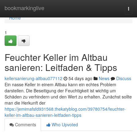
Home
bookmarkinglive
Togg
navi
Home
1
Feuchter Keller im Altbau
sanieren: Leitfaden & Tipps
kellersanierung-altbau077112
54 days ago
News
Discuss
Ein nasse Keller in einem Altbau kann ein echtes Problem
darstellen. Die Beseitigung der Feuchtigkeit ist wichtig um
Schäden zu verhindern und den Wert zu erhalten. Zunächst sollte
man die Herkunft der
https://jemimafsfd931568.thekatyblog.com/39780754/feuchter-
keller-im-altbau-sanieren-leitfaden-tipps
Comments
Who Upvoted