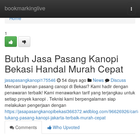
Home
bookmarkinglive
Togg
navi
Home
1
Butuh Jasa Pasang Kanopi
Bekasi Handal Murah Cepat
jasapasangkanopi175546
54 days ago
News
Discuss
Mencari layanan pasang canopi di Bekasi? Kami hadir dengan
penawaran terbaik! Kami menawarkan tarif yang terjangkau untuk
setiap proyek kanopi . Teknisi kami berpengalaman siap
melakukan pengerjaan dengan
https://jasapasangkanopibekasi366372.widblog.com/96626926/cari-
tukang-pasang-kanopi-jakarta-terbaik-murah-cepat
Comments
Who Upvoted