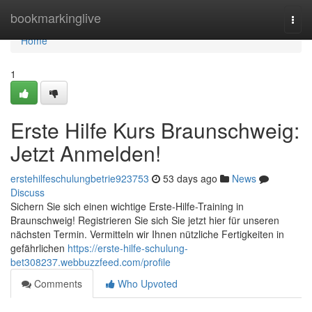
Home
bookmarkinglive
Togg
navi
Home
1
Erste Hilfe Kurs Braunschweig:
Jetzt Anmelden!
erstehilfeschulungbetrie923753
53 days ago
News
Discuss
Sichern Sie sich einen wichtige Erste-Hilfe-Training in
Braunschweig! Registrieren Sie sich Sie jetzt hier für unseren
nächsten Termin. Vermitteln wir Ihnen nützliche Fertigkeiten in
gefährlichen
https://erste-hilfe-schulung-
bet308237.webbuzzfeed.com/profile
Comments
Who Upvoted