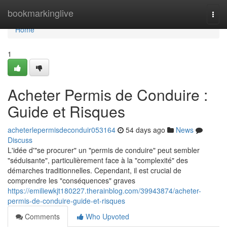
Home
bookmarkinglive
Togg
navi
Home
1
Acheter Permis de Conduire :
Guide et Risques
acheterlepermisdeconduir053164
54 days ago
News
Discuss
L'idée d'"se procurer" un "permis de conduire" peut sembler
"séduisante", particulièrement face à la "complexité" des
démarches traditionnelles. Cependant, il est crucial de
comprendre les "conséquences" graves
https://emiliewkjt180227.therainblog.com/39943874/acheter-
permis-de-conduire-guide-et-risques
Comments
Who Upvoted