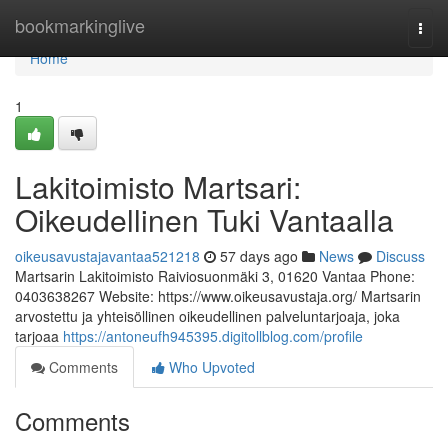
Home
bookmarkinglive
Togg
navi
Home
1
Lakitoimisto Martsari:
Oikeudellinen Tuki Vantaalla
oikeusavustajavantaa521218
57 days ago
News
Discuss
Martsarin Lakitoimisto Raiviosuonmäki 3, 01620 Vantaa Phone:
0403638267 Website: https://www.oikeusavustaja.org/ Martsarin
arvostettu ja yhteisöllinen oikeudellinen palveluntarjoaja, joka
tarjoaa
https://antoneufh945395.digitollblog.com/profile
Comments
Who Upvoted
Comments