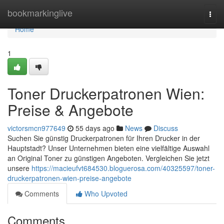
Home
bookmarkinglive
Togg
navi
Home
1
Toner Druckerpatronen Wien:
Preise & Angebote
victorsmcn977649
55 days ago
News
Discuss
Suchen Sie günstig Druckerpatronen für Ihren Drucker in der
Hauptstadt? Unser Unternehmen bieten eine vielfältige Auswahl
an Original Toner zu günstigen Angeboten. Vergleichen Sie jetzt
unsere
https://macieufvt684530.bloguerosa.com/40325597/toner-
druckerpatronen-wien-preise-angebote
Comments
Who Upvoted
Comments