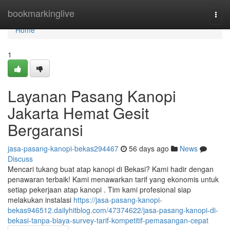
Home
bookmarkinglive
Togg
navi
Home
1
Layanan Pasang Kanopi
Jakarta Hemat Gesit
Bergaransi
jasa-pasang-kanopi-bekas294467
56 days ago
News
Discuss
Mencari tukang buat atap kanopi di Bekasi? Kami hadir dengan
penawaran terbaik! Kami menawarkan tarif yang ekonomis untuk
setiap pekerjaan atap kanopi . Tim kami profesional siap
melakukan instalasi
https://jasa-pasang-kanopi-
bekas946512.dailyhitblog.com/47374622/jasa-pasang-kanopi-di-
bekasi-tanpa-biaya-survey-tarif-kompetitif-pemasangan-cepat