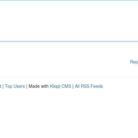
Rep
d
|
Top Users
| Made with
Kliqqi CMS
|
All RSS Feeds