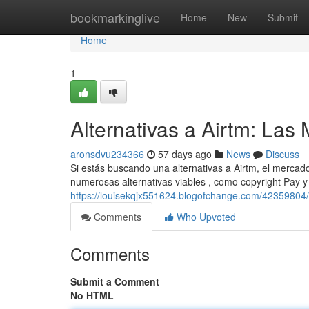
Home
bookmarkinglive
Home
New
Submit
Home
1
Alternativas a Airtm: La
aronsdvu234366
57 days ago
News
Discuss
Si estás buscando una alternativas a Airtm, el mercado
numerosas alternativas viables , como copyright Pay y
https://louisekqjx551624.blogofchange.com/42359804/
Comments
Who Upvoted
Comments
Submit a Comment
No HTML