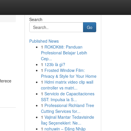
Search
Go
Published News
1
ROKOK88: Panduan
Profesional Belajar Lebih
Cep...
1
123b là gì?
1
Frosted Window Film:
Privacy & Style for Your Home
ferece
1
Hdmi matrix video clip wall
controller vs matri...
1
Servicio de Capacitaciones
SST: Impulsa la S...
1
Professional Richland Tree
Cutting Services for...
1
Vajinal Mantar Tedavisinde
İlaç Seçenekleri: Ne...
1
nohuwin – Đăng Nhập