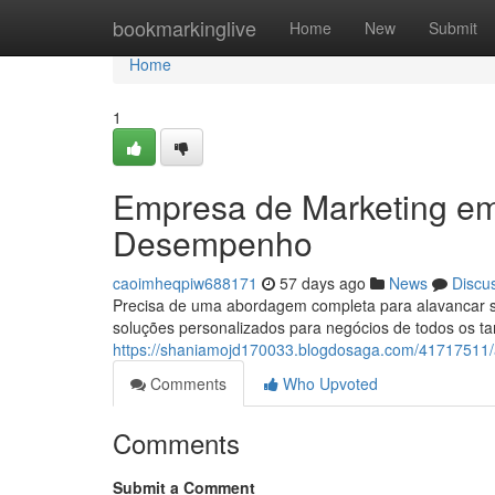
Home
bookmarkinglive
Home
New
Submit
Home
1
Empresa de Marketing e
Desempenho
caoimheqpiw688171
57 days ago
News
Discu
Precisa de uma abordagem completa para alavancar 
soluções personalizados para negócios de todos os 
https://shaniamojd170033.blogdosaga.com/41717511/
Comments
Who Upvoted
Comments
Submit a Comment