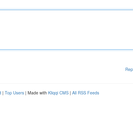
Rep
d
|
Top Users
| Made with
Kliqqi CMS
|
All RSS Feeds