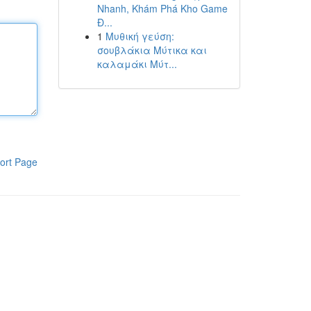
Nhanh, Khám Phá Kho Game
Đ...
1
Μυθική γεύση:
σουβλάκια Μύτικα και
καλαμάκι Μύτ...
ort Page