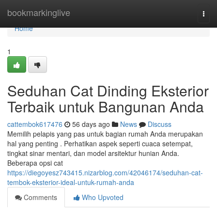
Home
bookmarkinglive
Togg
navi
Home
1
Seduhan Cat Dinding Eksterior
Terbaik untuk Bangunan Anda
cattembok617476
56 days ago
News
Discuss
Memilih pelapis yang pas untuk bagian rumah Anda merupakan
hal yang penting . Perhatikan aspek seperti cuaca setempat,
tingkat sinar mentari, dan model arsitektur hunian Anda.
Beberapa opsi cat
https://diegoyesz743415.nizarblog.com/42046174/seduhan-cat-
tembok-eksterior-ideal-untuk-rumah-anda
Comments
Who Upvoted