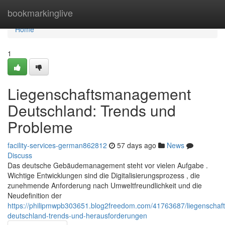
Home
bookmarkinglive
Home
1
Liegenschaftsmanagement
Deutschland: Trends und
Probleme
facility-services-german862812
57 days ago
News
Discuss
Das deutsche Gebäudemanagement steht vor vielen Aufgabe .
Wichtige Entwicklungen sind die Digitalisierungsprozess , die
zunehmende Anforderung nach Umweltfreundlichkeit und die
Neudefinition der
https://philipmwpb303651.blog2freedom.com/41763687/liegenscha
deutschland-trends-und-herausforderungen