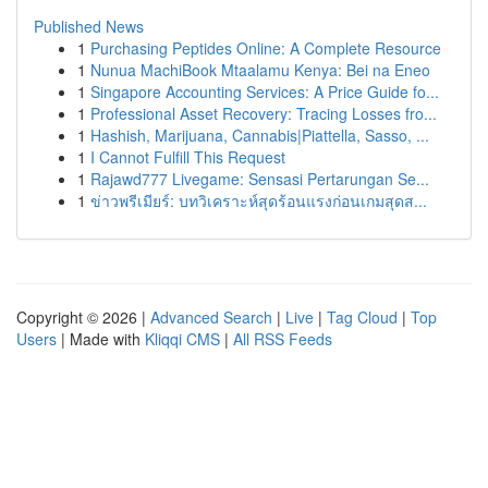
Published News
1
Purchasing Peptides Online: A Complete Resource
1
Nunua MachiBook Mtaalamu Kenya: Bei na Eneo
1
Singapore Accounting Services: A Price Guide fo...
1
Professional Asset Recovery: Tracing Losses fro...
1
Hashish, Marijuana, Cannabis|Piattella, Sasso, ...
1
I Cannot Fulfill This Request
1
Rajawd777 Livegame: Sensasi Pertarungan Se...
1
ข่าวพรีเมียร์: บทวิเคราะห์สุดร้อนแรงก่อนเกมสุดส...
Copyright © 2026 |
Advanced Search
|
Live
|
Tag Cloud
|
Top
Users
| Made with
Kliqqi CMS
|
All RSS Feeds