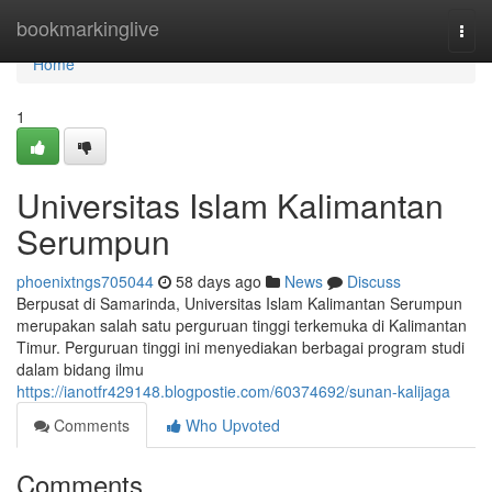
Home
bookmarkinglive
Togg
navi
Home
1
Universitas Islam Kalimantan
Serumpun
phoenixtngs705044
58 days ago
News
Discuss
Berpusat di Samarinda, Universitas Islam Kalimantan Serumpun
merupakan salah satu perguruan tinggi terkemuka di Kalimantan
Timur. Perguruan tinggi ini menyediakan berbagai program studi
dalam bidang ilmu
https://ianotfr429148.blogpostie.com/60374692/sunan-kalijaga
Comments
Who Upvoted
Comments