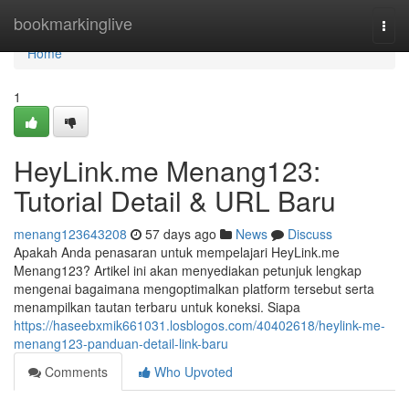
Home
bookmarkinglive
Togg
navi
Home
1
HeyLink.me Menang123:
Tutorial Detail & URL Baru
menang123643208
57 days ago
News
Discuss
Apakah Anda penasaran untuk mempelajari HeyLink.me
Menang123? Artikel ini akan menyediakan petunjuk lengkap
mengenai bagaimana mengoptimalkan platform tersebut serta
menampilkan tautan terbaru untuk koneksi. Siapa
https://haseebxmik661031.losblogos.com/40402618/heylink-me-
menang123-panduan-detail-link-baru
Comments
Who Upvoted