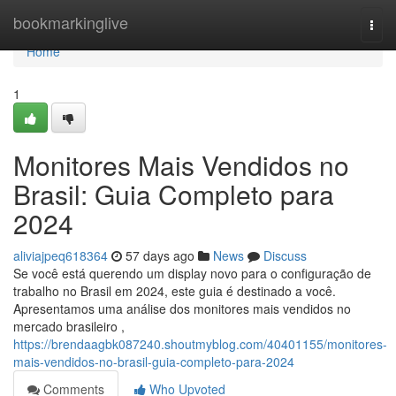
Home
bookmarkinglive
Togg
navi
Home
1
Monitores Mais Vendidos no
Brasil: Guia Completo para
2024
aliviajpeq618364
57 days ago
News
Discuss
Se você está querendo um display novo para o configuração de
trabalho no Brasil em 2024, este guia é destinado a você.
Apresentamos uma análise dos monitores mais vendidos no
mercado brasileiro ,
https://brendaagbk087240.shoutmyblog.com/40401155/monitores-
mais-vendidos-no-brasil-guia-completo-para-2024
Comments
Who Upvoted