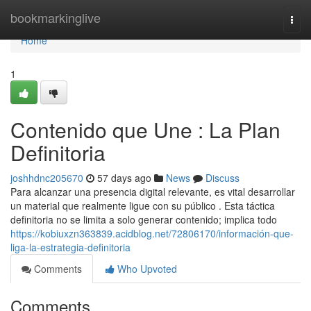
Home
bookmarkinglive
Togg
navi
Home
1
Contenido que Une : La Plan
Definitoria
joshhdnc205670
57 days ago
News
Discuss
Para alcanzar una presencia digital relevante, es vital desarrollar
un material que realmente ligue con su público . Esta táctica
definitoria no se limita a solo generar contenido; implica todo
https://kobiuxzn363839.acidblog.net/72806170/información-que-
liga-la-estrategia-definitoria
Comments
Who Upvoted
Comments