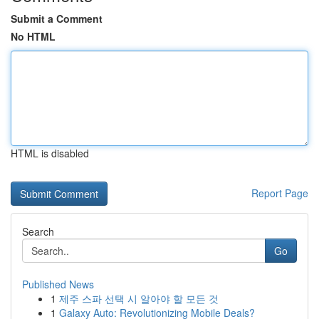
Submit a Comment
No HTML
HTML is disabled
Report Page
Search
Go
Published News
1
제주 스파 선택 시 알아야 할 모든 것
1
Galaxy Auto: Revolutionizing Mobile Deals?