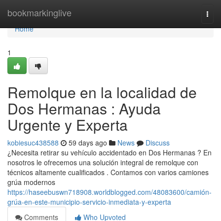
Home
bookmarkinglive
Togg
navi
Home
1
Remolque en la localidad de
Dos Hermanas : Ayuda
Urgente y Experta
kobiesuc438588
59 days ago
News
Discuss
¿Necesita retirar su vehículo accidentado en Dos Hermanas ? En
nosotros le ofrecemos una solución integral de remolque con
técnicos altamente cualificados . Contamos con varios camiones
grúa modernos
https://haseebuswn718908.worldblogged.com/48083600/camión-
grúa-en-este-municipio-servicio-inmediata-y-experta
Comments
Who Upvoted