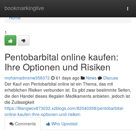
Home
bookmarkinglive
Togg
navi
Home
1
Pentobarbital online kaufen:
Ihre Optionen und Risiken
mohamadmxnw358372
61 days ago
News
Discuss
Der Kauf von Pentobarbital online ist ein Thema, das mit
erheblichen Risiken verbunden ist. Es gibt zwar bestimmte Seiten,
die den Handel dieses illegalen Medikaments anbieten, jedoch ist
die Zulässigkeit
https://liliangwcv873032.xzblogs.com/82040358/pentobarbital-
online-kaufen-ihre-optionen-und-risiken
Comments
Who Upvoted