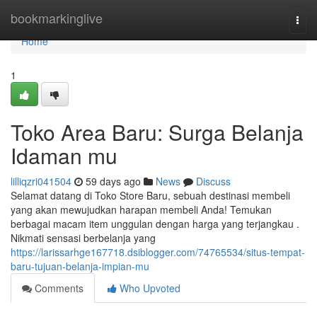
Home
bookmarkinglive
Togg
navi
Home
1
Toko Area Baru: Surga Belanja
Idaman mu
lilliqzri041504
59 days ago
News
Discuss
Selamat datang di Toko Store Baru, sebuah destinasi membeli
yang akan mewujudkan harapan membeli Anda! Temukan
berbagai macam item unggulan dengan harga yang terjangkau .
Nikmati sensasi berbelanja yang
https://larissarhge167718.dsiblogger.com/74765534/situs-tempat-
baru-tujuan-belanja-impian-mu
Comments
Who Upvoted