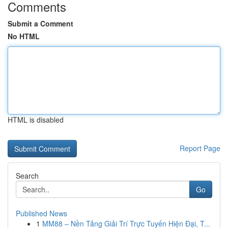
Comments
Submit a Comment
No HTML
HTML is disabled
Report Page
Search
Go
Published News
1
MM88 – Nền Tảng Giải Trí Trực Tuyến Hiện Đại, T...