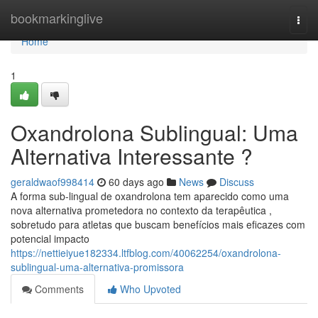
Home
bookmarkinglive
Togg
navi
Home
1
Oxandrolona Sublingual: Uma
Alternativa Interessante ?
geraldwaof998414
60 days ago
News
Discuss
A forma sub-lingual de oxandrolona tem aparecido como uma
nova alternativa prometedora no contexto da terapêutica ,
sobretudo para atletas que buscam benefícios mais eficazes com
potencial impacto
https://nettieiyue182334.ltfblog.com/40062254/oxandrolona-
sublingual-uma-alternativa-promissora
Comments
Who Upvoted