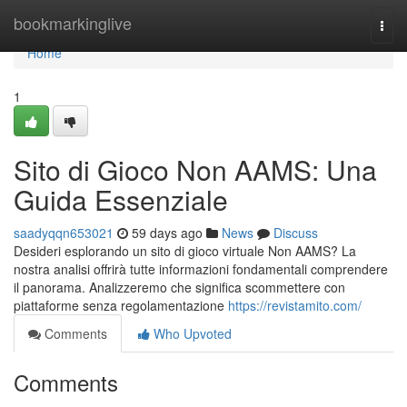
Home
bookmarkinglive
Togg
navi
Home
1
Sito di Gioco Non AAMS: Una
Guida Essenziale
saadyqqn653021
59 days ago
News
Discuss
Desideri esplorando un sito di gioco virtuale Non AAMS? La
nostra analisi offrirà tutte informazioni fondamentali comprendere
il panorama. Analizzeremo che significa scommettere con
piattaforme senza regolamentazione
https://revistamito.com/
Comments
Who Upvoted
Comments