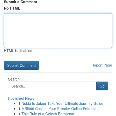
Submit a Comment
No HTML
HTML is disabled
Report Page
Search
Go
Published News
1
Noida to Jaipur Taxi: Your Ultimate Journey Guide
1
MBI999 Casino: Your Premier Online Entertai...
1
This Rule of a Goliath Barbarian