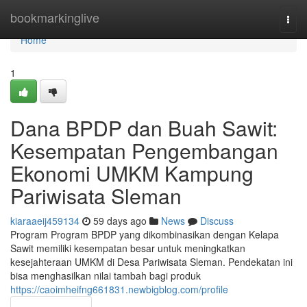
Home
bookmarkinglive
Togg
navi
Home
1
Dana BPDP dan Buah Sawit:
Kesempatan Pengembangan
Ekonomi UMKM Kampung
Pariwisata Sleman
kiaraaeij459134
59 days ago
News
Discuss
Program Program BPDP yang dikombinasikan dengan Kelapa
Sawit memiliki kesempatan besar untuk meningkatkan
kesejahteraan UMKM di Desa Pariwisata Sleman. Pendekatan ini
bisa menghasilkan nilai tambah bagi produk
https://caoimheifng661831.newbigblog.com/profile