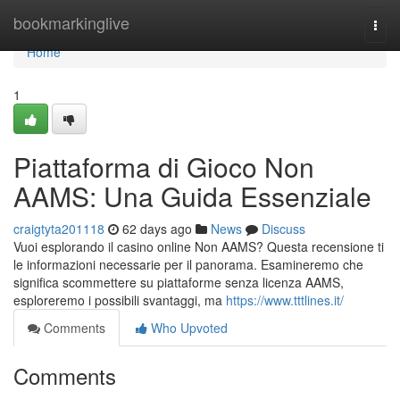
Home
bookmarkinglive
Togg
navi
Home
1
Piattaforma di Gioco Non
AAMS: Una Guida Essenziale
craigtyta201118
62 days ago
News
Discuss
Vuoi esplorando il casino online Non AAMS? Questa recensione ti
le informazioni necessarie per il panorama. Esamineremo che
significa scommettere su piattaforme senza licenza AAMS,
esploreremo i possibili svantaggi, ma
https://www.tttlines.it/
Comments
Who Upvoted
Comments