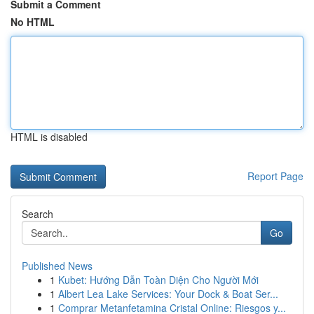
Submit a Comment
No HTML
HTML is disabled
Report Page
Search
Go
Published News
1
Kubet: Hướng Dẫn Toàn Diện Cho Người Mới
1
Albert Lea Lake Services: Your Dock & Boat Ser...
1
Comprar Metanfetamina Cristal Online: Riesgos y...