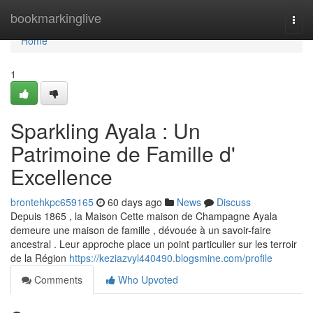
Home
bookmarkinglive
Togg
navi
Home
1
Sparkling Ayala : Un
Patrimoine de Famille d'
Excellence
brontehkpc659165
60 days ago
News
Discuss
Depuis 1865 , la Maison Cette maison de Champagne Ayala
demeure une maison de famille , dévouée à un savoir-faire
ancestral . Leur approche place un point particulier sur les terroir
de la Région
https://keziazvyl440490.blogsmine.com/profile
Comments
Who Upvoted