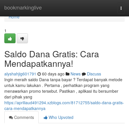
Home
bookmarkinglive
Togg
navi
Home
1
Saldo Dana Gratis: Cara
Mendapatkannya!
alyshahjig601791
60 days ago
News
Discuss
Ingin meraih saldo Dana tanpa bayar ? Terdapat banyak metode
untuk kamu lakukan . Pertama , perhatikan program yang
menawarkan promo tersebut. Pastikan , aplikasi itu bersumber
dari pihak yang
https://apriliaud491294.xzblogs.com/81712755/saldo-dana-gratis-
cara-mendapatkannya
Comments
Who Upvoted